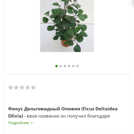
выходной
zakaz@topcvetok.ru
Фикус Дельтовидный Оливия (Ficus Deltoidea
Olivia) - с
вое название он получил благодаря
форме листа, которая похожа на греческую букву
Подробнее
или треугольник с округленными углами.