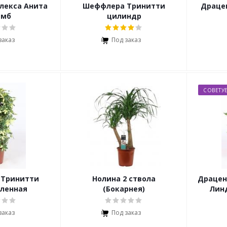
лекса Анита
Шеффлера Тринитти
Драце
амб
цилиндр
заказ
Под заказ
СОВЕТУ
 Тринитти
Нолина 2 ствола
Драцен
ленная
(Бокарнея)
Лин
заказ
Под заказ