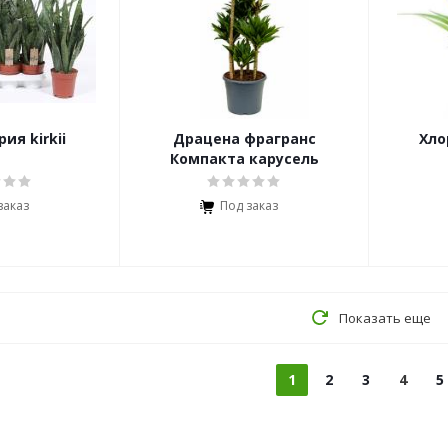
ия kirkii
Драцена фрагранс
Хло
Компакта карусель
заказ
Под заказ
Показать еще
1
2
3
4
5