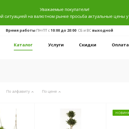
Уважаемые покупатели!
ой ситуацией на валютном рынке просьба актуальные цены у
Время работы
ПН-ПТ с
10:00 до 20:00
СБ и ВС
выходной
Каталог
Услуги
Скидки
Оплата
По алфавиту
По цене
НОВИНК