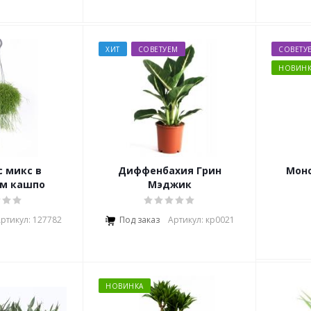
ХИТ
СОВЕТУЕМ
СОВЕТУ
НОВИНК
 микс в
Диффенбахия Грин
Монстера
ом кашпо
Мэджик
ртикул: 127782
Под заказ
Артикул: кр0021
НОВИНКА