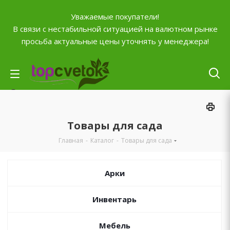
Уважаемые покупатели!
В связи с нестабильной ситуацией на валютном рынке
просьба актуальные цены уточнять у менеджера!
Личный кабинет
0
Корзина
Товары для сада
0
Отложенные
Главная
-
Каталог
-
Товары для сада
0
Сравнение товаров
+7 (903) 795-92-42
Арки
Контактная информация
Инвентарь
Время работы
ПН-ПТ с
10:00 до 20:00
СБ и ВС
выходной
Мебель