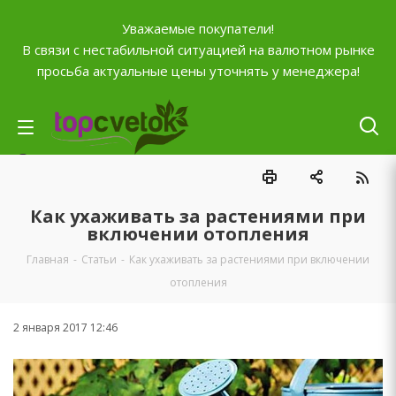
Уважаемые покупатели!
В связи с нестабильной ситуацией на валютном рынке
просьба актуальные цены уточнять у менеджера!
Личный кабинет
0
Корзина
Как ухаживать за растениями при
0
Отложенные
включении отопления
0
Главная
-
Статьи
-
Как ухаживать за растениями при включении
Сравнение товаров
отопления
+7 (903) 795-92-42
Контактная информация
2 января 2017 12:46
Время работы
ПН-ПТ с
10:00 до 20:00
СБ и ВС
выходной