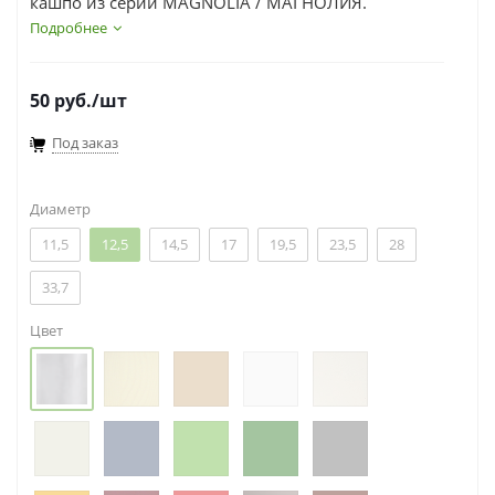
кашпо из серии MAGNOLIА / МАГНОЛИЯ.
Подробнее
50
руб.
/шт
Под заказ
Диаметр
11,5
12,5
14,5
17
19,5
23,5
28
33,7
Цвет