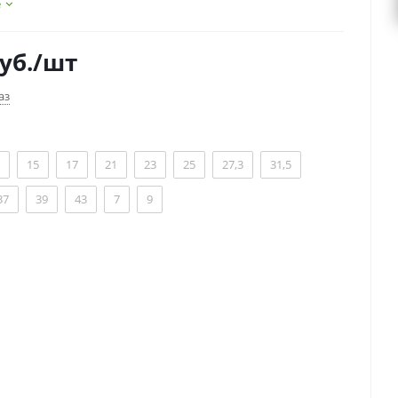
е
уб.
/шт
аз
15
17
21
23
25
27,3
31,5
37
39
43
7
9