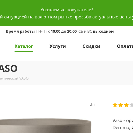
Уважаемые покупатели!
ой ситуацией на валютном рынке просьба актуальные цены 
Время работы
ПН-ПТ с
10:00 до 20:00
СБ и ВС
выходной
Каталог
Услуги
Скидки
Оплат
ASO
амический VASO
Vaso - о
Deroma, 