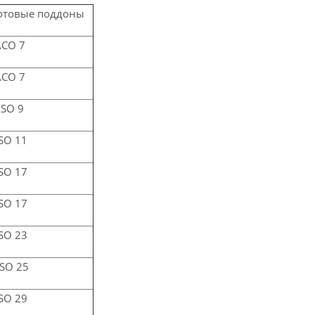
котовые поддоны
АСО 7
АСО 7
ASO 9
SO 11
SO 17
SO 17
SO 23
SO 25
SO 29