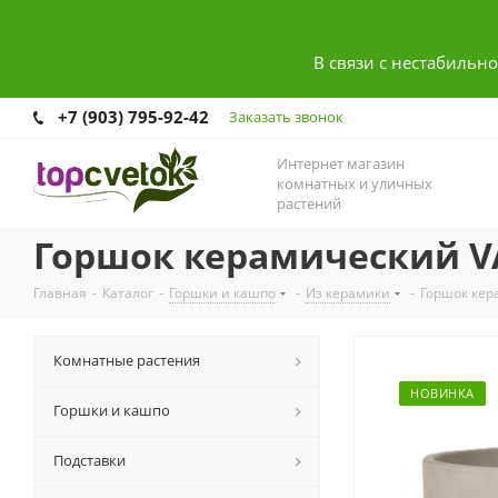
В связи с нестабильн
+7 (903) 795-92-42
Заказать звонок
Интернет магазин
комнатных и уличных
растений
Горшок керамический V
Главная
-
Каталог
-
Горшки и кашпо
-
Из керамики
-
Горшок кер
Комнатные растения
НОВИНКА
Горшки и кашпо
Подставки