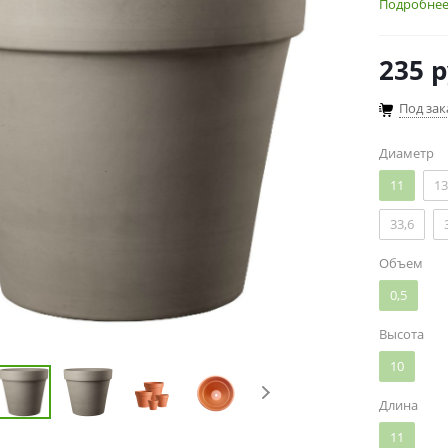
Подробне
235
р
Под зак
Диаметр
11
13
33,6
Объем
0,5
Высота
10
Длина
11