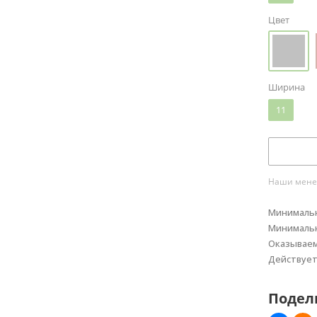
Цвет
Ширина
11
Наши менед
Минимальн
Минимальн
Оказывае
Действуе
Подел