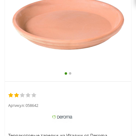
выходной
zakaz@topcvetok.ru
Артикул:
058642
Терракотовые тарелки из Италии от Deroma.