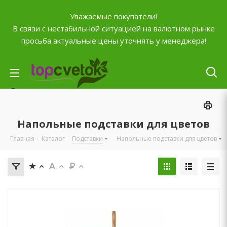
Уважаемые покупатели!
В связи с нестабильной ситуацией на валютном рынке
просьба актуальные цены уточнять у менеджера!
Личный кабинет
0
Корзина
Напольные подставки для цветов
0
Отложенные
Главная
-
Каталог
-
Подставки
-
Напольные подставки для цветов
0
Сравнение товаров
+7 (903) 795-92-42
Контактная информация
Время работы
ПН-ПТ с
10:00 до 20:00
СБ и ВС
выходной