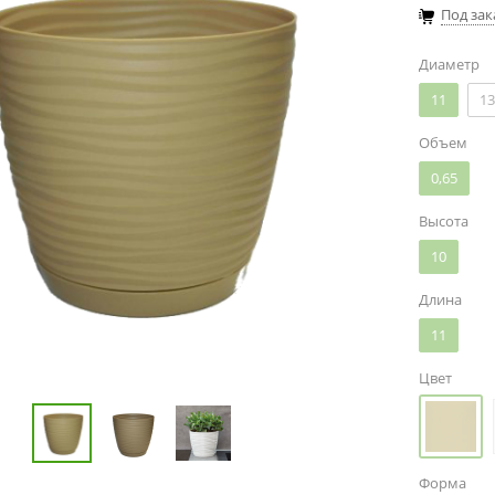
Под зак
Диаметр
11
13
Объем
0,65
Высота
10
Длина
11
Цвет
Форма