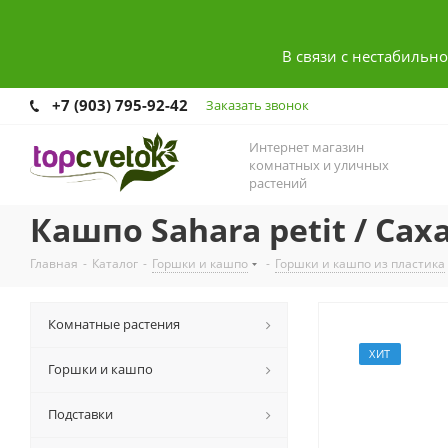
В связи с нестабильн
+7 (903) 795-92-42
Заказать звонок
Интернет магазин
комнатных и уличных
растений
Кашпо Sahara petit / С
Главная
-
Каталог
-
Горшки и кашпо
-
Горшки и кашпо из пластика
Комнатные растения
ХИТ
Горшки и кашпо
Подставки