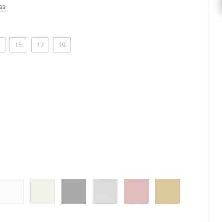
аз
15
17
19