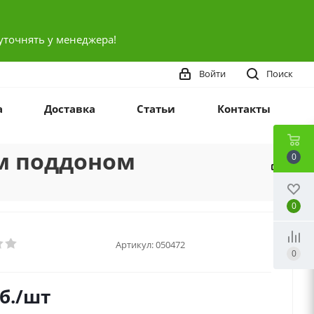
уточнять у менеджера!
Войти
Поиск
а
Доставка
Статьи
Контакты
ым поддоном
0
0
Артикул:
050472
0
б.
/шт