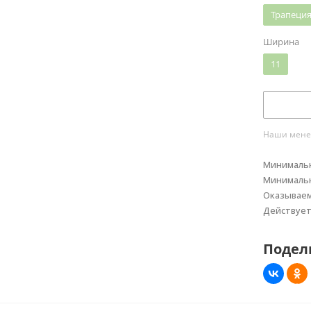
Трапеци
Ширина
11
Наши менед
Минимальн
Минимальн
Оказывае
Действуе
Подел