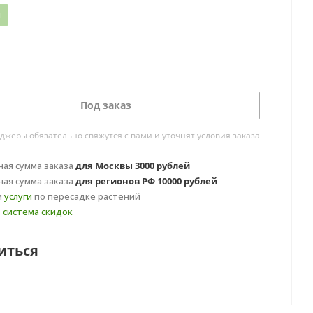
я
Под заказ
жеры обязательно свяжутся с вами и уточнят условия заказа
ая сумма заказа
для Москвы 3000 рублей
ая сумма заказа
для регионов РФ 10000 рублей
м
услуги
по пересадке растений
т
система скидок
иться