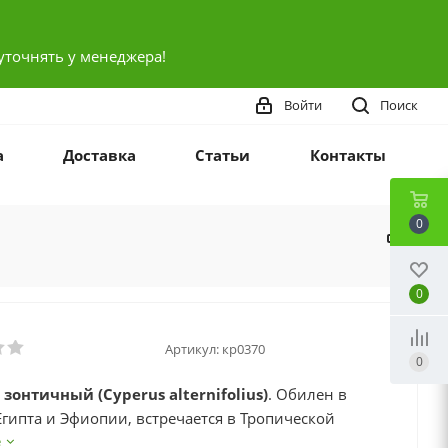
уточнять у менеджера!
Войти
Поиск
а
Доставка
Статьи
Контакты
0
0
Артикул:
кр0370
0
зонтичный (Cyperus alternifolius)
. Обилен в
Египта и Эфиопии, встречается в Тропической
ной Африке. Многолетнее травянистое растение,
е