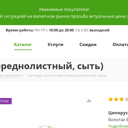
Уважаемые покупатели!
ой ситуацией на валютном рынке просьба актуальные цены 
Время работы
ПН-ПТ с
10:00 до 20:00
СБ и ВС
выходной
Каталог
Услуги
Скидки
Оплат
ереднолистный, сыть)
ые растения
-
Циперус зонтичный (очереднолистный, сыть)
ТУЕМ
Циперус 
болотах 
Централь
Подробне