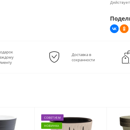
Действуе
Подел
одарок
Доставка в
аждому
сохранности
лиенту
СОВЕТУЕМ
НОВИНКА