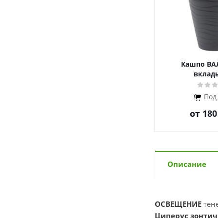
Кашпо ВА
вклад
Под
от
180
Описание
ОСВЕЩЕНИЕ
тен
Циперус зонтичны