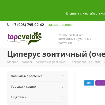
В связи с нестабильн
+7 (903) 795-92-42
Заказать звонок
Интернет магазин
комнатных и уличных
растений
Циперус зонтичный (оч
Главная
-
Каталог
-
Комнатные растения
-
Декоративно-лиственн
Комнатные растения
ХИТ
СОВЕ
Горшки и кашпо
Подставки