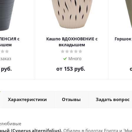
ЛЕНСИЯ с
Кашпо ВДОХНОВЕНИЕ с
Горшок
ышем
вкладышем
 заказ
Много
 руб.
от
153 руб.
Характеристики
Отзывы
Задать вопрос
елюбивые
й (Cyperus alternifolius).
Обилен в болотах Египта и Эфи