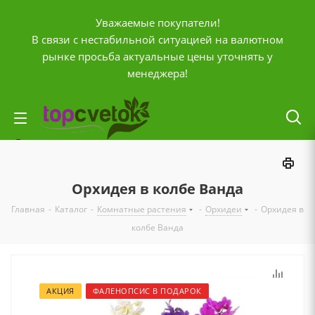
Уважаемые покупатели!
В связи с нестабильной ситуацией на валютном
рынке просьба актуальные цены уточнять у
менеджера!
Личный кабинет
0
Корзина
Орхидея в колбе Ванда
0
Отложенные
Главная
-
Каталог
-
Комнатные растения
-
Орхидеи
-
Орхидея в
0
Сравнение товаров
колбе Ванда
+7 (903) 795-92-42
Контактная информация
АКЦИЯ
ФАЛЕНОПСИС В ПОДАРОК
Время работы
ПН-ПТ с
10:00 до 20:00
СБ и ВС