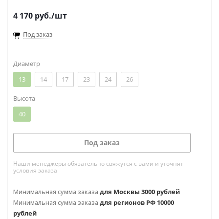
частью неветвящиеся стебли с многочисленными
4 170
руб.
/шт
воздушными корнями нарастают неограниченно
долго в высоту. Листья зелёные, цветки крупные,
Под заказ
красивоокрашенные, в пазушных кистях,
душистые. Цветет в июне - сентябре.
Диаметр
13
14
17
23
24
26
Высота
40
Под заказ
Наши менеджеры обязательно свяжутся с вами и уточнят
условия заказа
Минимальная сумма заказа
для Москвы 3000 рублей
Минимальная сумма заказа
для регионов РФ 10000
рублей