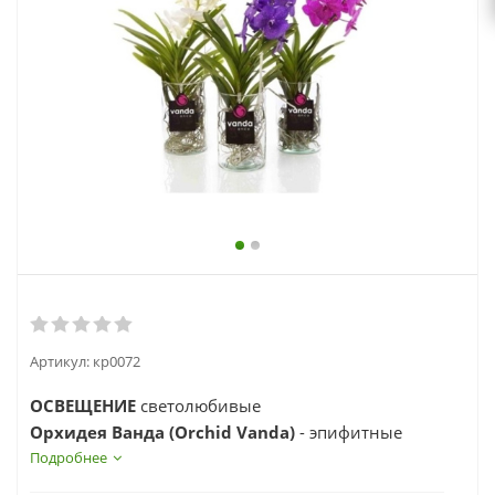
выходной
zakaz@topcvetok.ru
Артикул:
кр0072
ОСВЕЩЕНИЕ
светолюбивые
Орхидея Ванда (Orchid Vanda)
- эпифитные
орхидеи с мощными воздушными корнями серо -
Подробнее
зеленого цвета. Их прямостоячие, большей