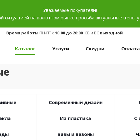
Уважаемые покупатели!
ой ситуацией на валютном рынке просьба актуальные цены у
Время работы
ПН-ПТ с
10:00 до 20:00
СБ и ВС
выходной
Каталог
Услуги
Скидки
Оплата
ые
зивные
Современный дизайн
екла
Из пластика
С 
ады
Вазы и вазоны
Ч