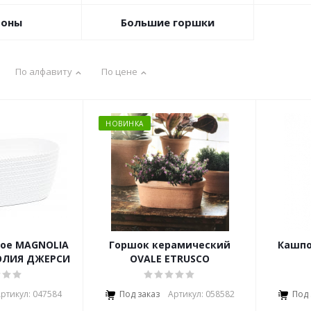
оны
Большие горшки
По алфавиту
По цене
НОВИНКА
ое MAGNOLIA
Горшок керамический
Кашпо
НОЛИЯ ДЖЕРСИ
OVALE ETRUSCO
ртикул: 047584
Под заказ
Артикул: 058582
Под 