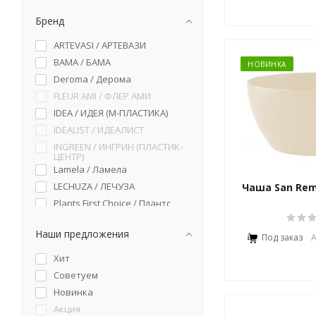
Бренд
ARTEVASI / АРТЕВАЗИ
BAMA / БАМА
НОВИНКА
Deroma / Дерома
FLEUR AMI / ФЛЕР АМИ
IDEA / ИДЕЯ (М-ПЛАСТИКА)
IDEALIST / ИДЕАЛИСТ
INGREEN / ИНГРИН (ПЛАСТИК-
ЦЕНТР)
Lamela / Ламела
LECHUZA / ЛЕЧУЗА
Чаша San Rem
Plants First Choice / Плантс
Фест Чойс
SCHEURICH / ШОЙРИХ
Наши предложения
Под заказ
А
Vondom / Вондом
Хит
Гончар-Ка
Советуем
Сады Аурики
Новинка
ТЕХОСНАСТКА
Акция