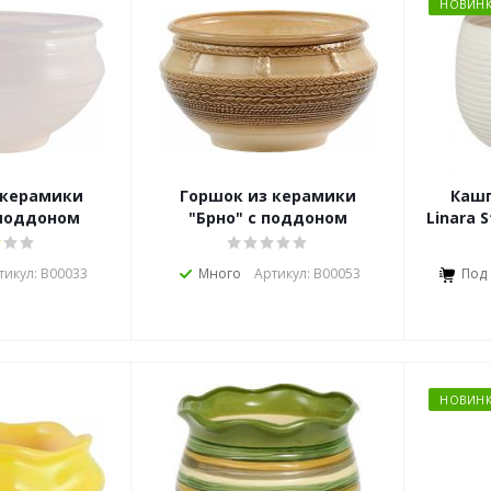
НОВИНК
 керамики
Горшок из керамики
Кашп
 поддоном
"Брно" с поддоном
Linara 
тикул: В00033
Много
Артикул: В00053
Под 
НОВИНК