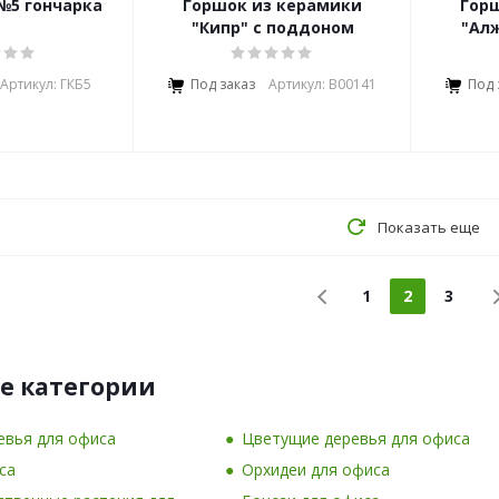
№5 гончарка
Горшок из керамики
Гор
"Кипр" с поддоном
"Ал
Артикул: ГКБ5
Под заказ
Артикул: В00141
Под 
Показать еще
1
2
3
е категории
евья для офиса
Цветущие деревья для офиса
са
Орхидеи для офиса