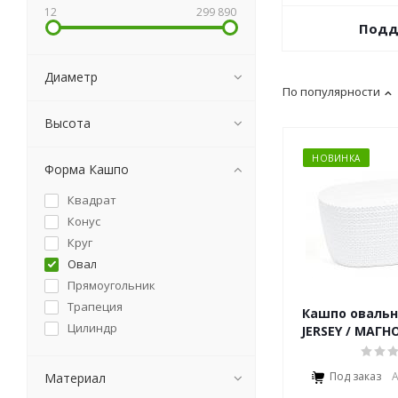
12
299 890
Подд
Диаметр
По популярности
Высота
НОВИНКА
Форма Кашпо
Квадрат
Конус
Круг
Овал
Прямоугольник
Трапеция
Кашпо овальн
Цилиндр
JERSEY / МАГ
Под заказ
А
Материал