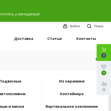
точнять у менеджера!
Войти
Поиск
Доставка
Статьи
Контакты
0
0
Подвесные
Из керамики
0
автополивом
Контейнера
аши и миски
Вертикальное озеленение