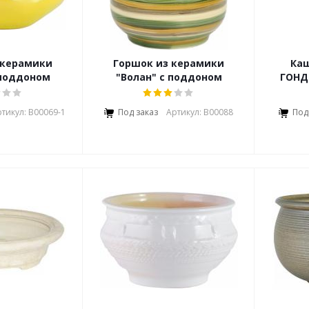
 керамики
Горшок из керамики
Ка
 поддоном
"Волан" с поддоном
ГОНД
тикул: В00069-1
Под заказ
Артикул: В00088
Под