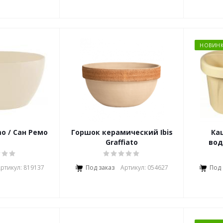
НОВИНК
o / Сан Ремо
Горшок керамический Ibis
Ка
Graffiato
вод
ртикул: 819137
Под заказ
Артикул: 054627
Под 