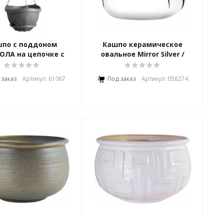
шпо с поддоном
Кашпо керамическое
ОЛА на цепочке с
овальное Mirror Silver /
крючком
Мироу Сильвер
 заказ
Артикул: 61067
Под заказ
Артикул: 058274