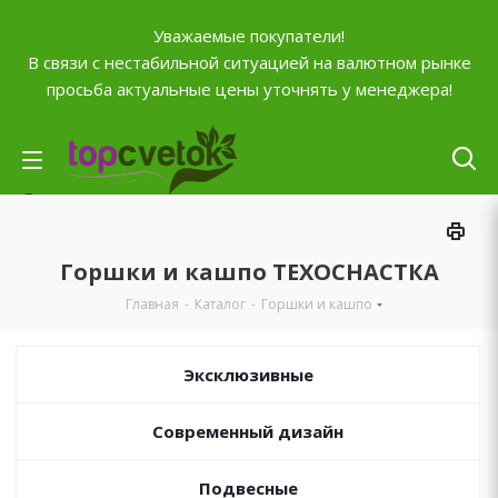
Уважаемые покупатели!
В связи с нестабильной ситуацией на валютном рынке
просьба актуальные цены уточнять у менеджера!
Личный кабинет
0
Корзина
Горшки и кашпо ТЕХОСНАСТКА
0
Отложенные
Главная
-
Каталог
-
Горшки и кашпо
0
Сравнение товаров
+7 (903) 795-92-42
Эксклюзивные
Контактная информация
Современный дизайн
Время работы
ПН-ПТ с
10:00 до 20:00
СБ и ВС
выходной
Подвесные