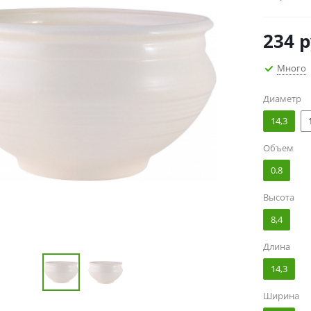
234
р
Много
Диаметр
14,3
Объем
0.8
Высота
8,4
Длина
14,3
Ширина