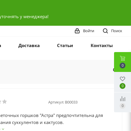
уточнять у менеджера!
Войти
Поиск
а
Доставка
Статьи
Контакты
0
0
Артикул:
В00033
0
еточных горшков "Астра" предпочтительна для
ния суккулентов и кактусов.
е