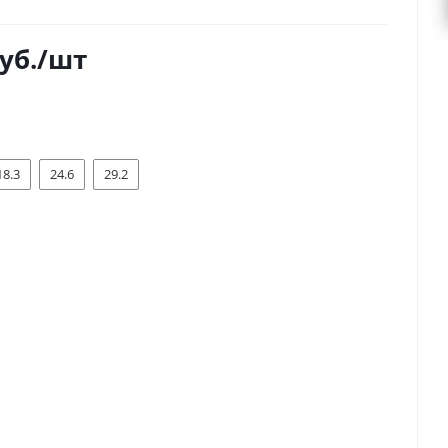
уб.
/шт
18.3
24.6
29.2