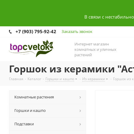
В связи с нестабильн
+7 (903) 795-92-42
Заказать звонок
Интернет магазин
комнатных и уличных
растений
Горшок из керамики "Ас
Главная
-
Каталог
-
Горшки и кашпо
-
Из керамики
-
Горшок из 
Комнатные растения
Горшки и кашпо
Подставки