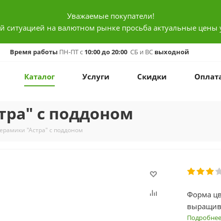
Уважаемые покупатели!
ой ситуацией на валютном рынке просьба актуальные цены 
Время работы
ПН-ПТ с
10:00 до 20:00
СБ и ВС
выходной
Каталог
Услуги
Скидки
Оплат
тра" с поддоном
керамики "Астра" с поддоном
Форма цв
выращива
Подробне