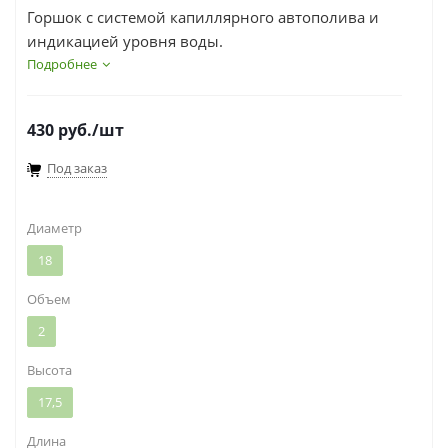
Горшок с системой капиллярного автополива и
индикацией уровня воды.
Серия горшков КОМФОРТ - настоящая находка
Подробнее
для людей, которые любят живые растения, но в
силу нехватки времени не могут обеспечить им
430
руб.
/шт
своевременный полив.
Под заказ
Диаметр
18
Объем
2
Высота
17,5
Длина