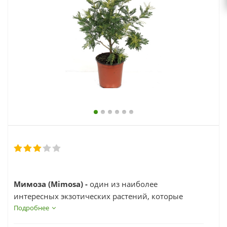
выходной
zakaz@topcvetok.ru
Мимоза (Mimosa) -
один из наиболее
интересных экзотических растений, которые
цветоводы выращивают дома.
Подробнее