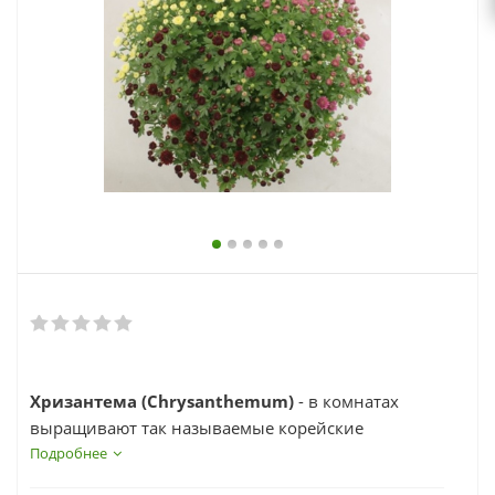
выходной
zakaz@topcvetok.ru
Хризантема (Chrysanthemum)
- в комнатах
выращивают так называемые корейские
хризантемы. Это компактные растения с
Подробнее
небольшими простыми цветками.