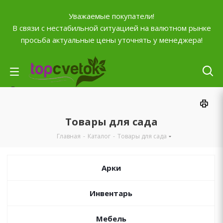
Уважаемые покупатели!
В связи с нестабильной ситуацией на валютном рынке
просьба актуальные цены уточнять у менеджера!
Личный кабинет
0
Корзина
Товары для сада
0
Отложенные
Главная
-
Каталог
-
Товары для сада
0
Сравнение товаров
+7 (903) 795-92-42
Арки
Контактная информация
Инвентарь
Время работы
ПН-ПТ с
10:00 до 20:00
СБ и ВС
выходной
Мебель