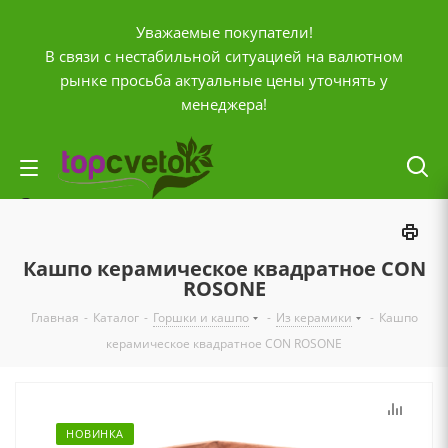
Уважаемые покупатели!
В связи с нестабильной ситуацией на валютном
рынке просьба актуальные цены уточнять у
менеджера!
Личный кабинет
0
Корзина
Кашпо керамическое квадратное CON
0
Отложенные
ROSONE
0
Главная
-
Каталог
-
Горшки и кашпо
-
Из керамики
-
Кашпо
Сравнение товаров
керамическое квадратное CON ROSONE
+7 (903) 795-92-42
Контактная информация
Время работы
ПН-ПТ с
10:00 до 20:00
СБ и ВС
НОВИНКА