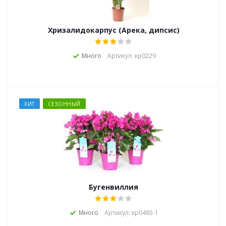
Хризалидокарпус (Арека, дипсис)
Много
Артикул: кр0229
ХИТ
СЕЗОННЫЙ
Бугенвиллия
Много
Артикул: кр0485-1