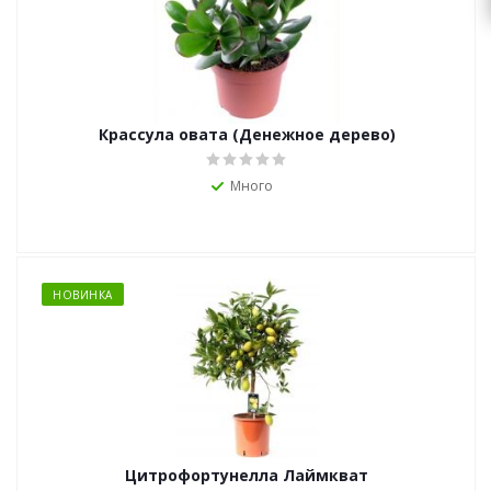
zakaz@topcvetok.ru
Крассула овата (Денежное дерево)
Много
НОВИНКА
Цитрофортунелла Лаймкват