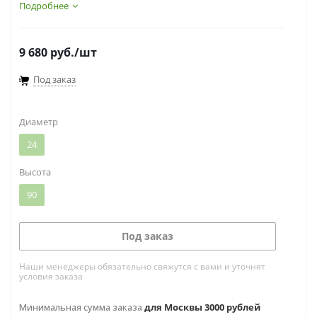
название этого растения образовалось благодаря
Подробнее
ее внешней особенности – изогнутым в форме
дуги листьям.
9 680
руб.
/шт
Под заказ
Диаметр
24
Высота
90
Под заказ
Наши менеджеры обязательно свяжутся с вами и уточнят
условия заказа
Минимальная сумма заказа
для Москвы 3000 рублей