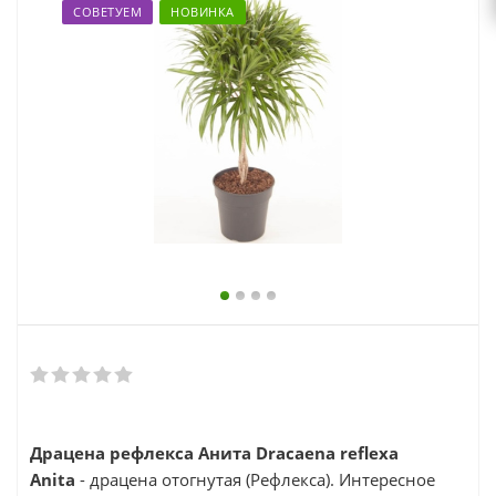
выходной
СОВЕТУЕМ
НОВИНКА
zakaz@topcvetok.ru
Драцена рефлекса Анита Dracaena reflexa
Аnita
- драцена отогнутая (Рефлекса). Интересное