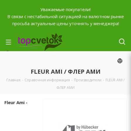
Уважаемые покупатели!
В связи с нестабильной ситуацией на валютном рынке
просьба актуальные цены уточнять у менеджера!
Личный кабинет
0
Корзина
FLEUR AMI / ФЛЕР АМИ
0
Отложенные
Главная
-
Справочная информация
-
Производители
-
FLEUR AMI /
0
Сравнение товаров
ФЛЕР АМИ
+7 (903) 795-92-42
Fleur Ami -
Контактная информация
Время работы
ПН-ПТ с
10:00 до 20:00
СБ и ВС
выходной