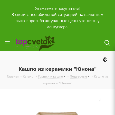
Уважаемые покупатели!
В связи с нестабильной ситуацией на валютном
рынке просьба актуальные цены уточнять у
менеджера!
Личный кабинет
0
Корзина
Кашпо из керамики "Юнона"
0
Отложенные
Главная
-
Каталог
-
Горшки и кашпо
-
Подвесные
-
Кашпо из
0
Сравнение товаров
керамики "Юнона"
+7 (903) 795-92-42
Контактная информация
Время работы
ПН-ПТ с
10:00 до 20:00
СБ и ВС