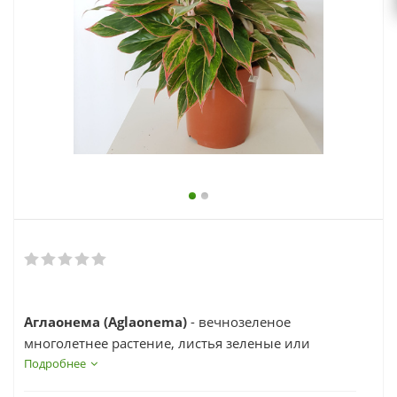
выходной
zakaz@topcvetok.ru
Аглаонема (Aglaonema)
- вечнозеленое
многолетнее растение, листья зеленые или
пестрые, крупные (до 12-30 см), продолговатые,
Подробнее
блестящие, кожистые, гладкие, с заостренными