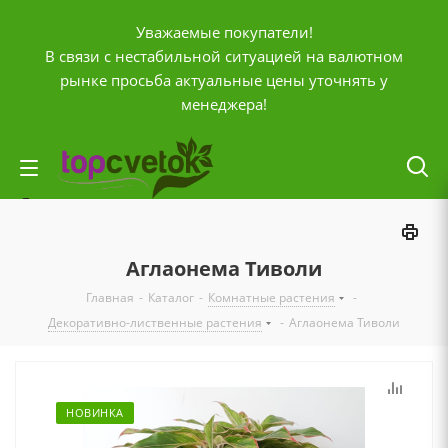
Уважаемые покупатели!
В связи с нестабильной ситуацией на валютном
рынке просьба актуальные цены уточнять у
менеджера!
Личный кабинет
0
Корзина
Аглаонема Тиволи
0
Отложенные
Главная
-
Каталог
-
Комнатные растения
-
0
Сравнение товаров
Декоративно-лиственные растения
-
Аглаонема Тиволи
+7 (903) 795-92-42
Контактная информация
НОВИНКА
Время работы
ПН-ПТ с
10:00 до 20:00
СБ и ВС