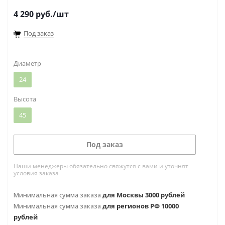
концами, стоящие на коротких стеблях. У
4 290
руб.
/шт
молодых растений стебли почти незаметны, а у
взрослых постепенно образуется небольшой
Под заказ
стебель, на котором видны следы старых листьев.
Любит влажный воздух, поэтому опрыскивание
Диаметр
по листочкам - обязательное мероприятие.
24
Высота
45
Под заказ
Наши менеджеры обязательно свяжутся с вами и уточнят
условия заказа
Минимальная сумма заказа
для Москвы 3000 рублей
Минимальная сумма заказа
для регионов РФ 10000
рублей