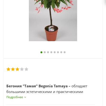
выходной
zakaz@topcvetok.ru
Бегония "Тамая" Begonia
Tamaya –
обладает
большими эстетическими и практическими
качествами, но, в дополнение к этим важным
Подробнее
пунктам, в основе появления этого растения в