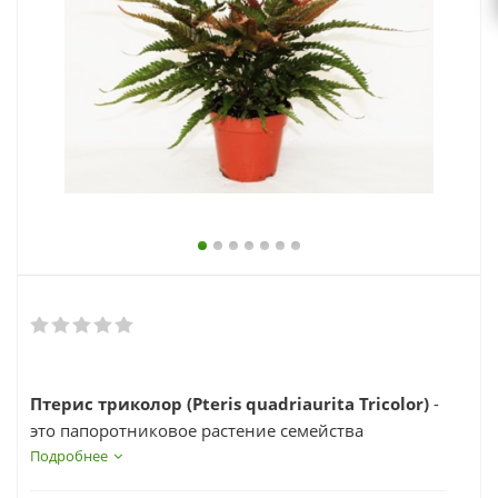
выходной
zakaz@topcvetok.ru
Птерис триколор (Pteris quadriaurita Tricolor)
-
это папоротниковое растение семейства
птерисовых прибыл к нам из субтропических
Подробнее
и тропических районов.