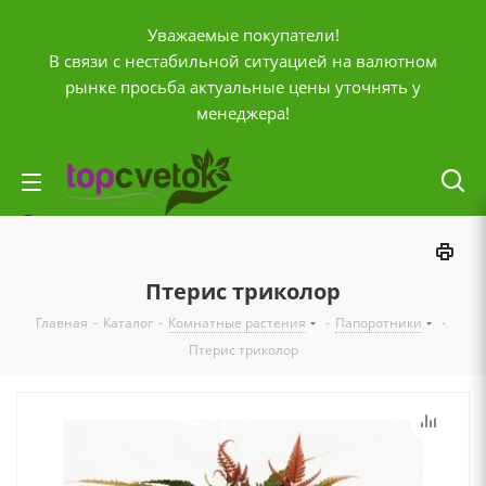
Уважаемые покупатели!
В связи с нестабильной ситуацией на валютном
рынке просьба актуальные цены уточнять у
менеджера!
Личный кабинет
0
Корзина
Птерис триколор
0
Отложенные
Главная
-
Каталог
-
Комнатные растения
-
Папоротники
-
0
Сравнение товаров
Птерис триколор
+7 (903) 795-92-42
Контактная информация
Время работы
ПН-ПТ с
10:00 до 20:00
СБ и ВС