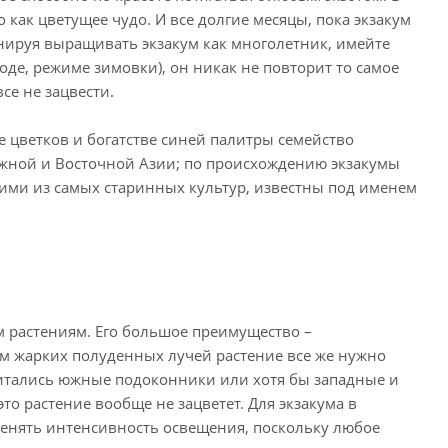
как цветущее чудо. И все долгие месяцы, пока экзакум
анируя выращивать экзакум как многолетник, имейте
оде, режиме зимовки), он никак не повторит то самое
се не зацвести.
е цветков и богатстве синей палитры семейство
 Южной и Восточной Азии; по происхождению экзакумы
ими из самых старинных культур, известны под именем
м растениям. Его большое преимущество –
м жарких полуденных лучей растение все же нужно
читались южные подоконники или хотя бы западные и
то растение вообще не зацветет. Для экзакума в
менять интенсивность освещения, поскольку любое