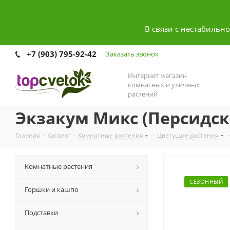
В связи с нестабильн
+7 (903) 795-92-42
Заказать звонок
Интернет магазин
комнатных и уличных
растений
Экзакум Микс (Персидск
Главная
-
Каталог
-
Комнатные растения
-
Цветущие растения
-
Комнатные растения
СЕЗОННЫЙ
Горшки и кашпо
Подставки