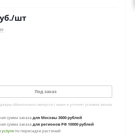
одобие роскошной россыпи драгоценных
й. Плотная подушка листьев лишь подчеркивает
уб.
/шт
цветения этого комнатного «живого букета». У нас
вестный как персидская фиалка, экзакум не так уж и
аз
уходе.
Под заказ
жеры обязательно свяжутся с вами и уточнят условия заказа
ая сумма заказа
для Москвы 3000 рублей
ая сумма заказа
для регионов РФ 10000 рублей
м
услуги
по пересадке растений