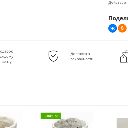
Действуе
Подел
одарок
Доставка в
аждому
сохранности
лиенту
НОВИНКА