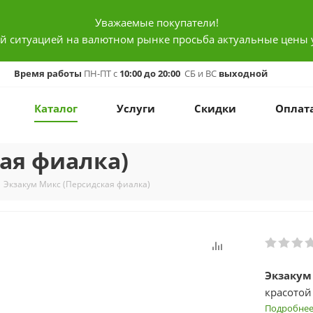
Уважаемые покупатели!
ой ситуацией на валютном рынке просьба актуальные цены 
Время работы
ПН-ПТ с
10:00 до 20:00
СБ и ВС
выходной
Каталог
Услуги
Скидки
Оплат
ая фиалка)
Экзакум Микс (Персидская фиалка)
Экзакум
красотой
многочис
Подробне