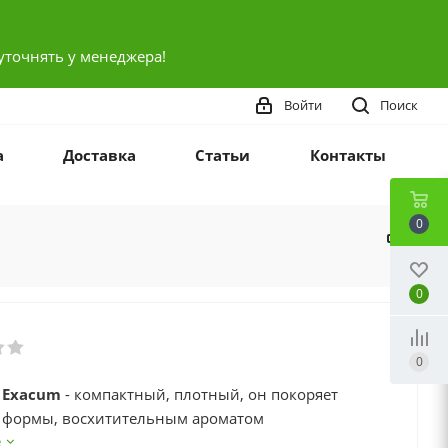
уточнять у менеджера!
Войти
Поиск
а
Доставка
Статьи
Контакты
0
0
0
 Exacum
- компактный, плотный, он покоряет
 формы, восхитительным ароматом
ленных миловидных цветков, которые усеивают
е