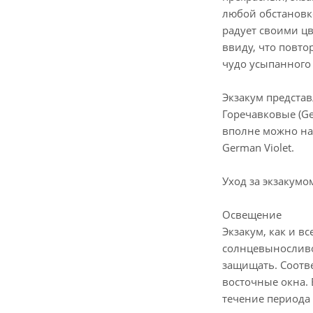
любой обстановке
радует своими цв
ввиду, что повто
чудо усыпанного 
Экзакум представ
Горечавковые (Ge
вполне можно на
German Violet.
Уход за экзакумо
Освещение
Экзакум, как и 
солнцевыносливо
защищать. Соотв
восточные окна. 
течение периода