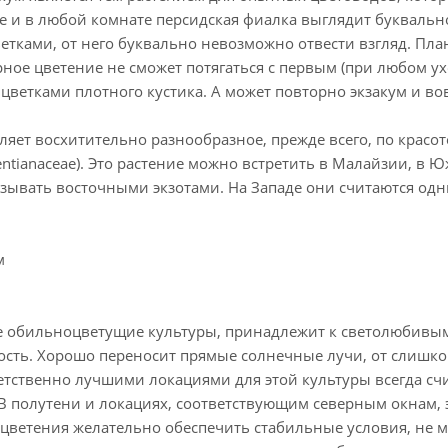
 и в любой комнате персидская фиалка выглядит буквально 
етками, от него буквально невозможно отвести взгляд. Пл
рное цветение не сможет потягаться с первым (при любом ух
цветками плотного кустика. А может повторно экзакум и вов
ляет восхитительно разнообразное, прежде всего, по красот
ntianaceae). Это растение можно встретить в Малайзии, в
зывать восточными экзотами. На Западе они считаются одн
м
все обильноцветущие культуры, принадлежит к светолюбивы
сть. Хорошо переносит прямые солнечные лучи, от слишко
етственно лучшими локациями для этой культуры всегда с
В полутени и локациях, соответствующим северным окнам, э
 цветения желательно обеспечить стабильные условия, не 