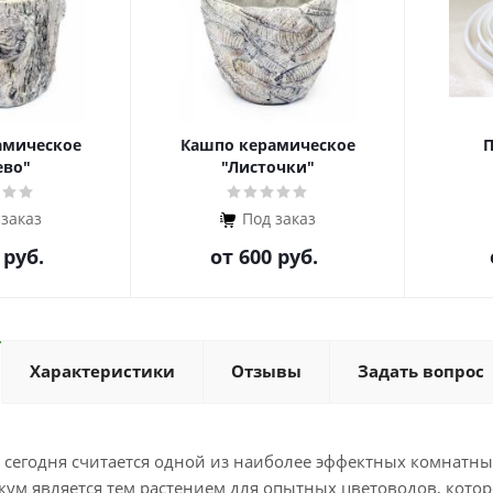
амическое
Кашпо керамическое
П
ево"
"Листочки"
 заказ
Под заказ
 руб.
от
600 руб.
Характеристики
Отзывы
Задать вопрос
m
сегодня считается одной из наиболее эффектных комнатны
кум является тем растением для опытных цветоводов, которо