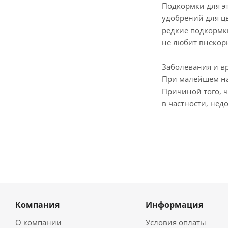
Подкормки для эт
удобрений для ц
редкие подкормки
не любит внекор
Заболевания и в
При малейшем на
Причиной того, 
в частности, нед
Компания
Информация
О компании
Условия оплаты