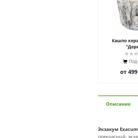
Кашпо кер
"Дер
Под
от
499
Описание
Экзакум Exacu
прекрасный, экза