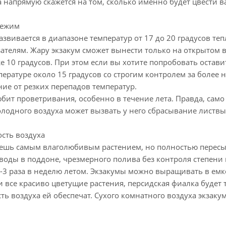
 напрямую скажется на том, сколько именно будет цвести в
режим
азвивается в диапазоне температур от 17 до 20 градусов те
телям. Жару экзакум сможет вынести только на открытом во
 10 градусов. При этом если вы хотите попробовать остави
ературе около 15 градусов со строгим контролем за более 
ние от резких перепадов температур.
бит проветривания, особенно в течение лета. Правда, само
лодного воздуха может вызвать у него сбрасывание листвы 
сть воздуха
вешь самым влаголюбивым растением, но полностью пересыха
 воды в поддоне, чрезмерного полива без контроля степени
2-3 раза в неделю летом. Экзакумы можно выращивать в емк
и все красиво цветущие растения, персидская фиалка будет 
ь воздуха ей обеспечат. Сухого комнатного воздуха экзакум