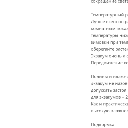
сокращение света
Температурный 
Лучше всего он р
комнатным показа
температуры ниже
зимовки при темп
оберегайте расте
Экзакум очень лю
Передвижение хо
Поливы и влажно
Экзакум не назо
допускать застоя
для экзакумов – 
Как и практическ
высокую влажност
Подкормка