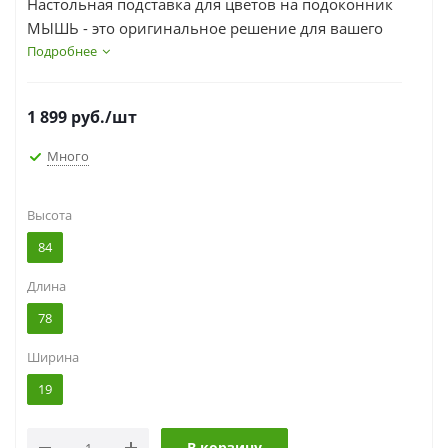
Настольная подставка для цветов на подоконник
МЫШЬ - это оригинальное решение для вашего
интерьера. Оригинальный каркас, выполненный
Подробнее
в виде летучей мыши, украшен декоративными
элементами, которые точно не оставят вас
1 899
руб.
/шт
равнодушными.
Много
Высота
84
Длина
78
Ширина
19
В корзину