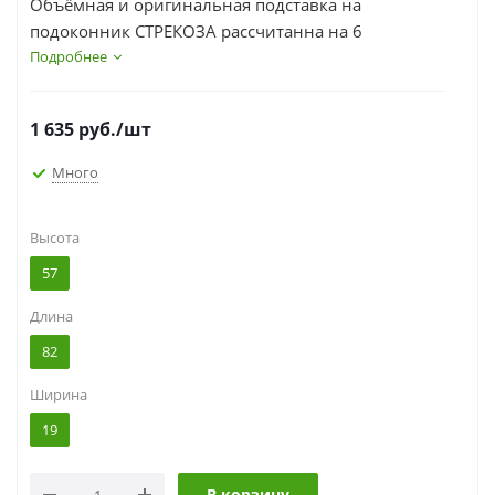
Объёмная и оригинальная подставка на
подоконник СТРЕКОЗА рассчитанна на 6
горшков. Благодаря своей форме, с легкостью
Подробнее
впишется в любой интерьер и принесет
эстетическое удовольствие вам и вашим близким.
1 635
руб.
/шт
Много
Высота
57
Длина
82
Ширина
19
В корзину