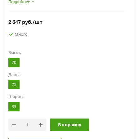
элементами – колечками и завитками.
Подробнее
2 647
руб.
/шт
Много
Высота
70
Длина
75
Ширина
33
В корзину