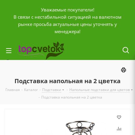
Уважаемые покупатели!
В связи с нестабильной ситуацией на валютном
рынке просьба актуальные цены уточнять у
менеджера!
Личный кабинет
0
Корзина
Подставка напольная на 2 цветка
0
Отложенные
Главная
-
Каталог
-
Подставки
-
Напольные подставки для цветов
0
Сравнение товаров
-
Подставка напольная на 2 цветка
+7 (903) 795-92-42
Контактная информация
Время работы
ПН-ПТ с
10:00 до 20:00
СБ и ВС