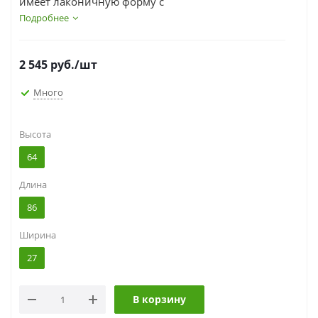
имеет лаконичную форму с
разнообразными коваными элементами –
Подробнее
колечками и завитками.
2 545
руб.
/шт
Много
Высота
64
Длина
86
Ширина
27
В корзину