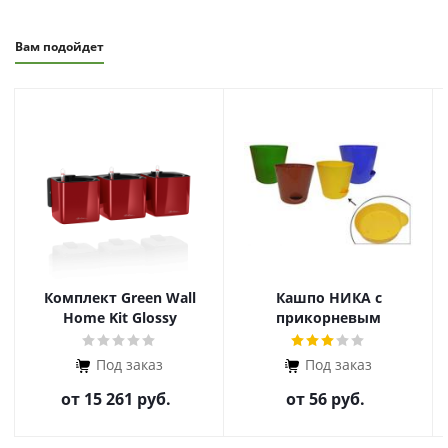
Опрыскивают хорошо отстоянной или
отфильтрованной водой, мелким распылением,
Вам подойдет
так как крупные капли воды не должны попадать
на листья - на них могут появиться темные пятна.
Комплект Green Wall
Кашпо НИКА с
Home Kit Glossy
прикорневым
поливом
Под заказ
Под заказ
от
15 261 руб.
от
56 руб.