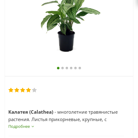
выходной
zakaz@topcvetok.ru
Калатея (Calathea)
- многолетние травянистые
растения. Листья прикорневые, крупные, с
перистыми жилками, эффектно окрашенные.
Подробнее
Цветки 3-членные, желтые, собраны в