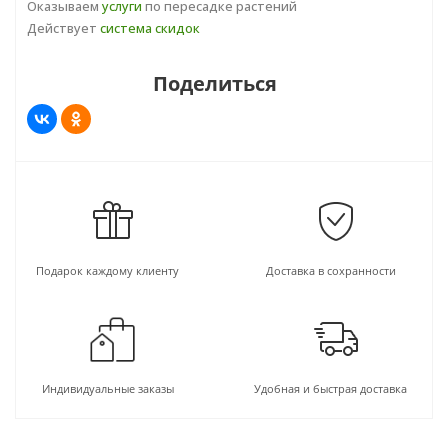
Оказываем
услуги
по пересадке растений
температура находится в районе 22-30°С, ночью
Действует
система скидок
чуть прохладнее. Зимой - даже ночью - не ниже
18°С и не выше 25°С. Растения очень
Поделиться
чувствительны к перепадам температуры и
сквознякам. Очень важно выдерживать
температуру почвы 18-20°С, летом около 22°С.
Переохлаждение корней губительно для
растения. Полив требуется обильный, по мере
подсыхания верхнего слоя субстрата. Осенью и
зимой полив несколько уменьшают. Поливают
теплой мягкой хорошо отстоянной водой. Важно
Подарок каждому клиенту
Доставка в сохранности
следить за тем, чтобы не пересушить, не
заболотить почву и не допустить охлаждения
корневой системы. Особенно чувствительна к
переувлажнению субстрата калатея Макоя.
Калатея предпочитает повышенную влажность
Индивидуальные заказы
Удобная и быстрая доставка
воздуха (от 70 до 90%). Для нее необходимо в
течение всего года регулярное опрыскивание.