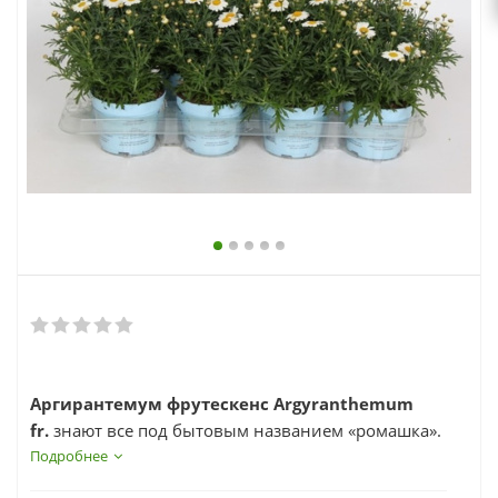
выходной
zakaz@topcvetok.ru
Аргирантемум фрутескенс Argyranthemum
fr.
знают все под бытовым названием «ромашка».
Подробнее