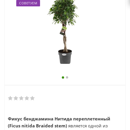
выходной
СОВЕТУЕМ
zakaz@topcvetok.ru
Фикус бенджамина Нитида переплетенный
(Ficus nitida Braided stem)
является одной из