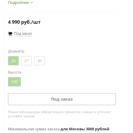
разновидностей фикуса бенджамина. Данный
Подробнее
вид можно отнести к искусственно созданному
растению, посаженному в кадках.
4 990
руб.
/шт
Под заказ
Диаметр
24
27
40
Высота
100
Под заказ
Наши менеджеры обязательно свяжутся с вами и уточнят
условия заказа
Минимальная сумма заказа
для Москвы 3000 рублей