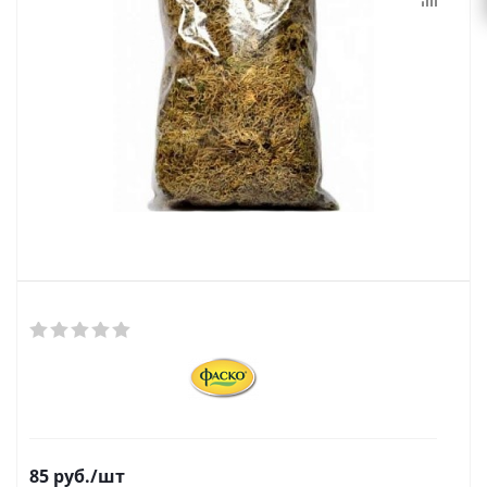
выходной
zakaz@topcvetok.ru
85
руб.
/шт