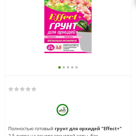
выходной
zakaz@topcvetok.ru
Полностью готовый
грунт для орхидей "Effect+"
2,5 литра на основе сосновой коры, без