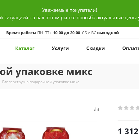
Уважаемые покупатели!
ой ситуацией на валютном рынке просьба актуальные цены 
Время работы
ПН-ПТ с
10:00 до 20:00
СБ и ВС
выходной
Каталог
Услуги
Скидки
Оплат
ой упаковке микс
-
Гиппеаструм в подарочной упаковке микс
1 312