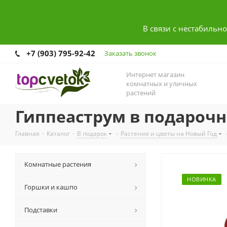
В связи с нестабильн
+7 (903) 795-92-42
Заказать звонок
Интернет магазин
комнатных и уличных
растений
Гиппеаструм в подарочн
Главная
-
Каталог
-
В подарок
-
Растения и цветы на Новый Год
Комнатные растения
НОВИНКА
Горшки и кашпо
Подставки