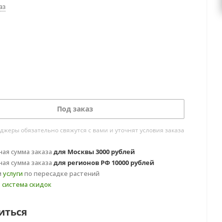
аз
Под заказ
жеры обязательно свяжутся с вами и уточнят условия заказа
ая сумма заказа
для Москвы 3000 рублей
ая сумма заказа
для регионов РФ 10000 рублей
м
услуги
по пересадке растений
т
система скидок
иться