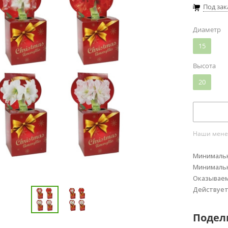
Под зак
Диаметр
15
Высота
20
Наши менед
Минимальн
Минимальн
Оказывае
Действуе
Подел