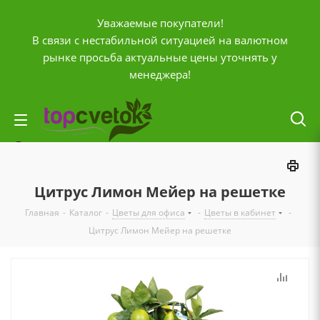
Уважаемые покупатели!
В связи с нестабильной ситуацией на валютном
рынке просьба актуальные цены уточнять у
менеджера!
Личный кабинет
0
Корзина
Цитрус Лимон Мейер на решетке
0
Отложенные
Главная
-
Каталог
-
Цветы для офиса
-
Цветы в кабинет
-
0
Сравнение товаров
Цитрус Лимон Мейер на решетке
+7 (903) 795-92-42
Контактная информация
Время работы
ПН-ПТ с
10:00 до 20:00
СБ и ВС