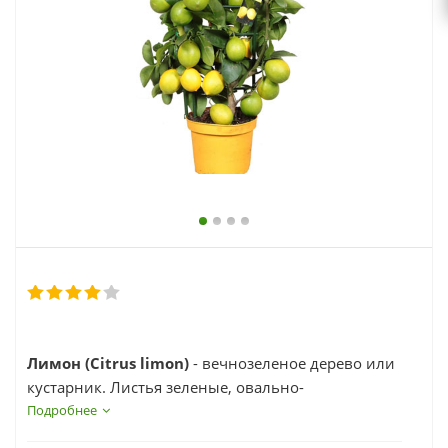
выходной
zakaz@topcvetok.ru
Лимон (Citrus limon)
- вечнозеленое дерево или
кустарник. Листья зеленые, овально-
заостренные, с пазушными колючками. Цветки
Подробнее
белые, душистые. В комнатных условиях