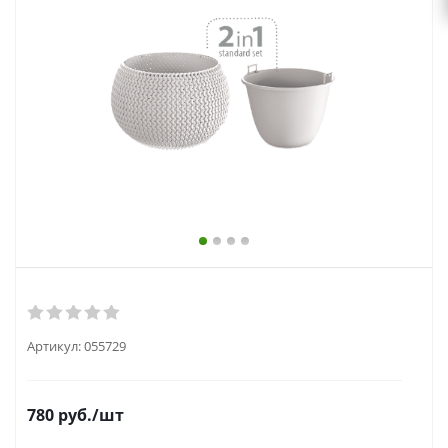
выходной
zakaz@topcvetok.ru
Артикул:
055729
780
руб.
/шт