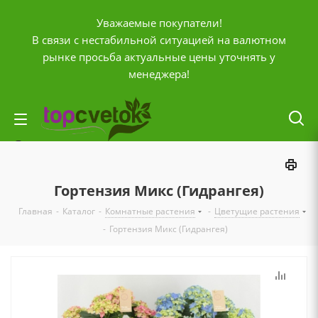
Уважаемые покупатели!
В связи с нестабильной ситуацией на валютном
рынке просьба актуальные цены уточнять у
менеджера!
Личный кабинет
0
Корзина
Гортензия Микс (Гидрангея)
0
Отложенные
Главная
-
Каталог
-
Комнатные растения
-
Цветущие растения
0
Сравнение товаров
-
Гортензия Микс (Гидрангея)
+7 (903) 795-92-42
Контактная информация
Время работы
ПН-ПТ с
10:00 до 20:00
СБ и ВС