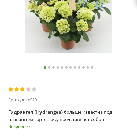
выходной
zakaz@topcvetok.ru
Артикул:
кр0201
Гидрангея (Hydrangea)
больше известна под
названием Гортензия, представляет собой
компактный и округлый кустарник с
Подробнее
яйцевидными листьями с пильчатыми краями