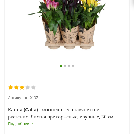
выходной
zakaz@topcvetok.ru
Артикул:
кр0197
Калла (Calla)
- многолетнее травянистое
растение. Листья прикорневые, крупные, 30 см
длиной и до 20 см шириной, щитовидно-
Подробнее
сердцевидные, у основания сердцевидно -