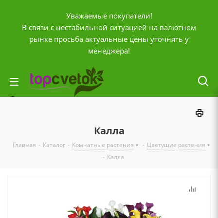
Уважаемые покупатели!
В связи с нестабильной ситуацией на валютном
рынке просьба актуальные цены уточнять у
менеджера!
Личный кабинет
0
Корзина
Калла
0
Отложенные
Главная
-
Каталог
-
Комнатные растения
-
Цветущие растения
0
Сравнение товаров
-
Калла
+7 (903) 795-92-42
Контактная информация
Время работы
ПН-ПТ с
10:00 до 20:00
СБ и ВС