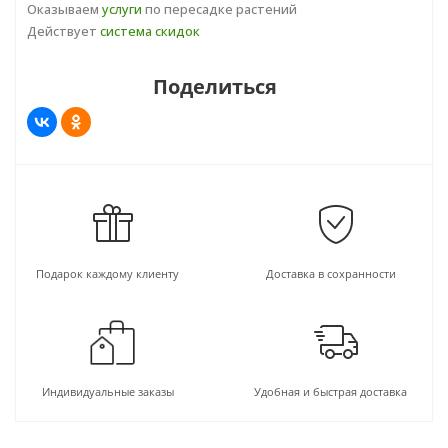
Оказываем
услуги
по пересадке растений
следующий: дерновая - 1 ч., листовая - 1 ч.,
Действует
система скидок
торфяная - 1 ч., перегнойная - 1 ч., песок - 1ч. В
начале роста растение необходимо умеренно
Поделиться
поливать до полного образования листьев, затем
полив должен быть обильным; а когда цветки
увянут, его постепенно сокращают и поливают
лишь тогда, когда грунт почти пересыхает. Полив
проводят мягкой отстоянной водой по мере
подсыхания верхнего слоя субстрата. Во время
цветения раз в 2 недели добавляют в воду для
полива жидкие удобрения и опрыскивают листья
Подарок каждому клиенту
Доставка в сохранности
(но не цветки).
Индивидуальные заказы
Удобная и быстрая доставка