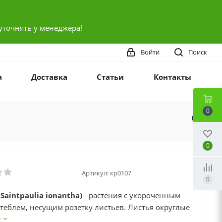
уточнять у менеджера!
Войти
Поиск
а
Доставка
Статьи
Контакты
0
0
Артикул:
кр0107
0
Saintpaulia ionantha)
- растения с укороченным
теблем, несущим розетку листьев. Листья округлые
зеленые, длиной до 8 см.,черешковые. Цветки
е