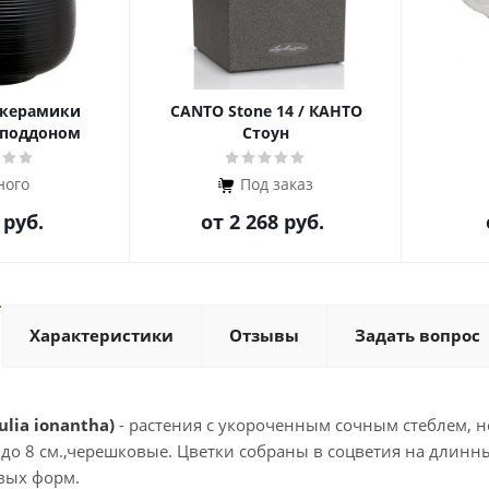
 керамики
CANTO Stone 14 / КАНТО
 поддоном
Стоун
ного
Под заказ
 руб.
от
2 268 руб.
Характеристики
Отзывы
Задать вопрос
lia ionantha)
- растения с укороченным сочным стеблем, не
до 8 см.,черешковые. Цветки собраны в соцветия на длинны
вых форм.