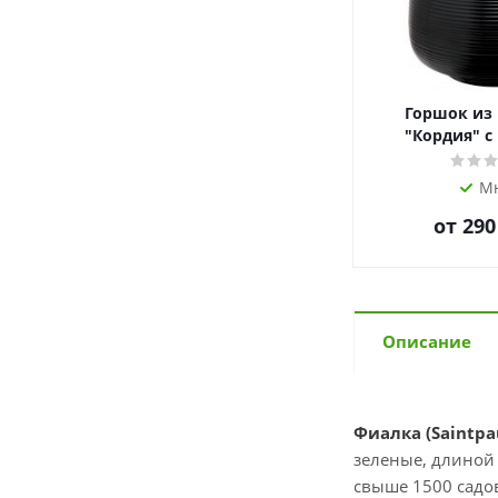
Горшок из
"Кордия" с
М
от
290
Описание
Фиалка (Saintpau
зеленые, длиной 
свыше 1500 садо