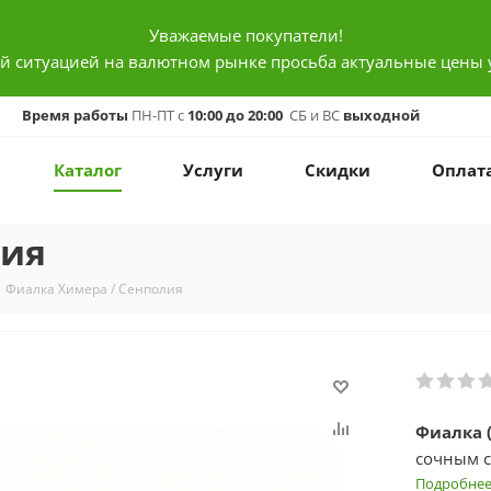
Уважаемые покупатели!
ой ситуацией на валютном рынке просьба актуальные цены 
Время работы
ПН-ПТ с
10:00 до 20:00
СБ и ВС
выходной
Каталог
Услуги
Скидки
Оплат
лия
Фиалка Химера / Сенполия
Фиалка (
сочным с
, темно-
Подробне