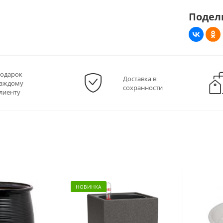
Подел
одарок
Доставка в
аждому
сохранности
лиенту
НОВИНКА