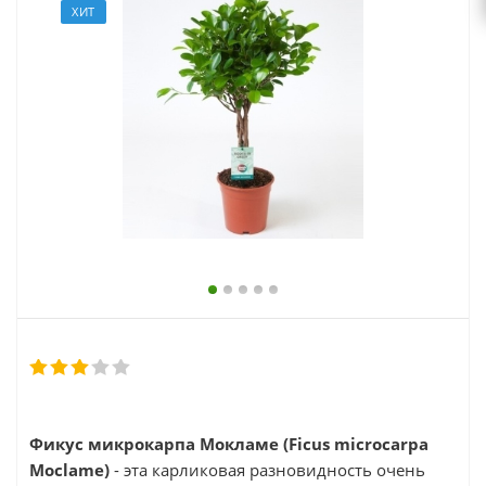
выходной
ХИТ
zakaz@topcvetok.ru
Фикус микрокарпа Мокламе (Ficus microcarpa
Moclame)
- эта карликовая разновидность очень