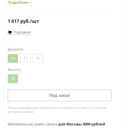
популярна для декора помещений, а также
Подробнее
ландшафтов.
1 617
руб.
/шт
Под заказ
Диаметр
14
17
21
Высота
50
Под заказ
Наши менеджеры обязательно свяжутся с вами и уточнят
условия заказа
Минимальная сумма заказа
для Москвы 3000 рублей