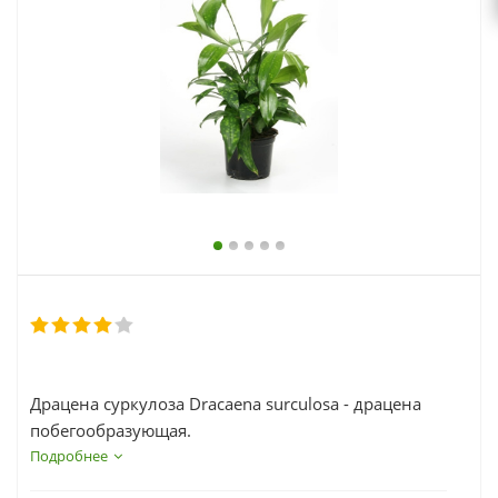
выходной
zakaz@topcvetok.ru
Драцена суркулоза Dracaena surculosa - драцена
побегообразующая.
Подробнее