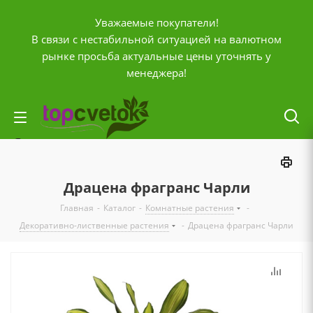
Уважаемые покупатели!
В связи с нестабильной ситуацией на валютном
рынке просьба актуальные цены уточнять у
менеджера!
Личный кабинет
0
Корзина
Драцена фрагранс Чарли
0
Отложенные
Главная
-
Каталог
-
Комнатные растения
-
0
Сравнение товаров
Декоративно-лиственные растения
-
Драцена фрагранс Чарли
+7 (903) 795-92-42
Контактная информация
Время работы
ПН-ПТ с
10:00 до 20:00
СБ и ВС