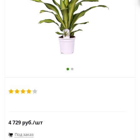
выходной
zakaz@topcvetok.ru
4 729
руб.
/шт
Под заказ