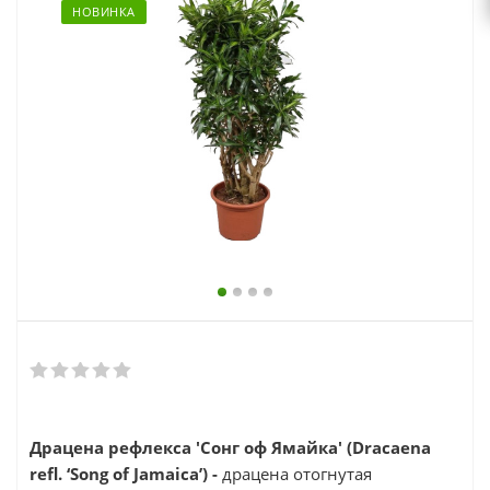
выходной
НОВИНКА
zakaz@topcvetok.ru
Драцена рефлекса 'Сонг оф Ямайка' (
Dracaena
refl.
‘Song of Jamaica’) -
драцена отогнутая