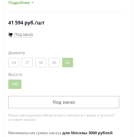
(Рефлекса). Интересное название этого растения
Подробнее
образовалось благодаря ее внешней особенности
– изогнутым в форме дуги листьям.
41 594
руб.
/шт
Под заказ
Диаметр
24
27
34
40
42
Высота
180
Под заказ
Наши менеджеры обязательно свяжутся с вами и уточнят
условия заказа
Минимальная сумма заказа
для Москвы 3000 рублей