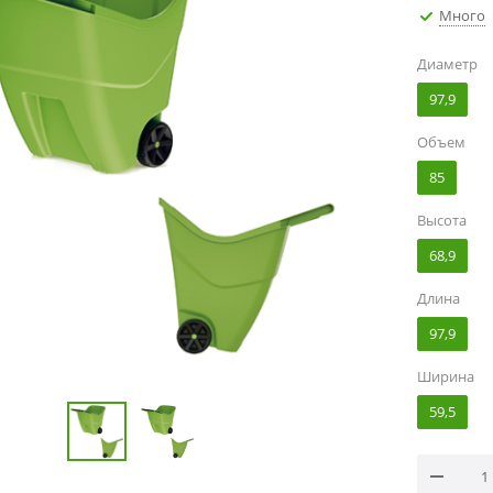
Много
Диаметр
97,9
Объем
85
Высота
68,9
Длина
97,9
Ширина
59,5