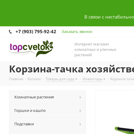
В связи с нестабильн
+7 (903) 795-92-42
Заказать звонок
Интернет магазин
комнатных и уличных
растений
Корзина-тачка хозяйстве
Главная
-
Каталог
-
Товары для сада
-
Инвентарь
-
Корзина-тачк
Комнатные растения
Горшки и кашпо
Подставки