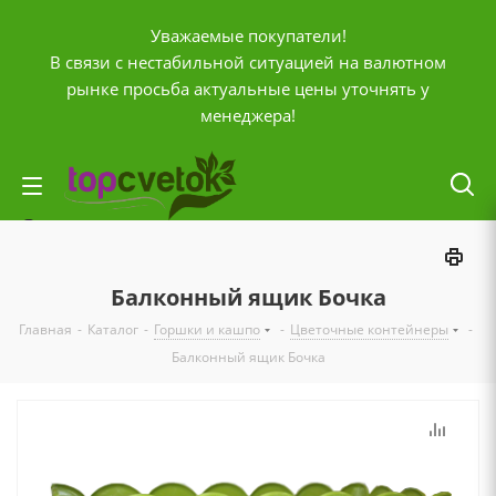
Уважаемые покупатели!
В связи с нестабильной ситуацией на валютном
рынке просьба актуальные цены уточнять у
менеджера!
Личный кабинет
0
Корзина
Балконный ящик Бочка
0
Отложенные
Главная
-
Каталог
-
Горшки и кашпо
-
Цветочные контейнеры
-
0
Сравнение товаров
Балконный ящик Бочка
+7 (903) 795-92-42
Контактная информация
Время работы
ПН-ПТ с
10:00 до 20:00
СБ и ВС