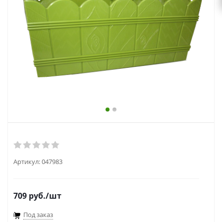
выходной
zakaz@topcvetok.ru
Артикул:
047983
709
руб.
/шт
Под заказ