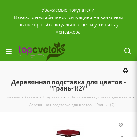
Уважаемые покупатели!
В связи с нестабильной ситуацией на валютном
рынке просьба актуальные цены уточнять у
менеджера!
Личный кабинет
0
Корзина
Деревянная подставка для цветов -
0
Отложенные
"Грань-1(2)"
0
Главная
-
Каталог
-
Подставки
-
Напольные подставки для цветов
Сравнение товаров
-
Деревянная подставка для цветов - "Грань-1(2)"
+7 (903) 795-92-42
Контактная информация
Время работы
ПН-ПТ с
10:00 до 20:00
СБ и ВС