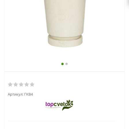
выходной
zakaz@topcvetok.ru
Артикул:
ГКВ4